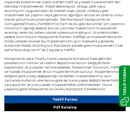
inşasında kullanılmak üzere üretilen hafif ve yüksek mukavemetli ileri
teknoloji malzemelerdir. Klasik dekorasyon, ahşap, çelik veya
alüminyum uygulamaları ile üretilen kapı, panel, mobilya gibi
malzemeler bir yapının veya geminin ağırlığını artıran en önemli unsur
olarak gözümüze çarpmaktadır. İşte Kompozit Honeycomb ve
Corrugated/Oluklu Panellerimizi tam da bu gibi durumlar için yapınıza
minimum ağırlığı ekleyip bunun yanında maksimum mukavemet
avantajı veren bir sistem olarak sizlere sunmaktayız. Ürünlerimizden
sadece Alüminyum Honeycomb Panelin hafifliği ve mukavemetine bir
örnek verecek olursak bu malzememizin aynı maksatla yapılarda
kullanılan Klasik Alüminyum Kompozit panele göre mukavemeti 2 kat
daha fazla olup ve m² de 2 kg daha hafiftir.
Honeycomb veya Oluklu hücre yapısıyla kompozit hale getirilen
panellerimiz mimari ve üretim departmanlarının isteğiyle farklı
kaplamalar ile yüzeyleri lamine edilerek; Mükemmel Görünüm, Hafiflik
TEKLİF FORMU
ve Yüksek Mukavemet ile siz müşterilerimize sunulur. Müşterilerimizin
isteğine göre yüzey değişkenliği verilebilen malzemelerimiz aynı
zamanda kullanım alanlarına göre de hücre yapısı değiştirilerek farklı
varyasyonlar ile yine yüksek mukavemette üretilmektedir. Hücre
yapısına göre Honeycomb ve Oluklu Kompozit Panellerimiz;
Teklif Formu
Pdf Katalog