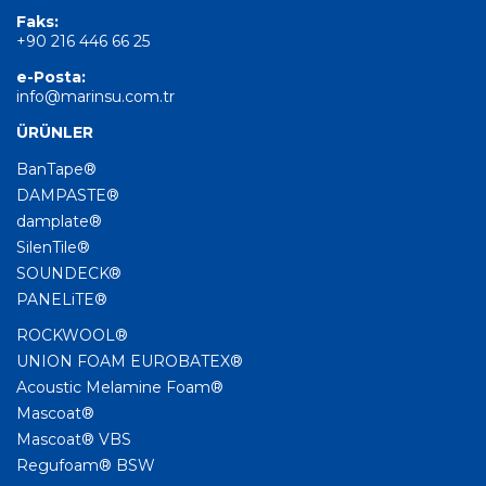
Faks:
+90 216 446 66 25
e-Posta:
info@marinsu.com.tr
ÜRÜNLER
BanTape®
DAMPASTE®
damplate®
SilenTile®
SOUNDECK®
PANELiTE®
ROCKWOOL®
UNION FOAM EUROBATEX®
Acoustic Melamine Foam®
Mascoat®
Mascoat® VBS
Regufoam® BSW